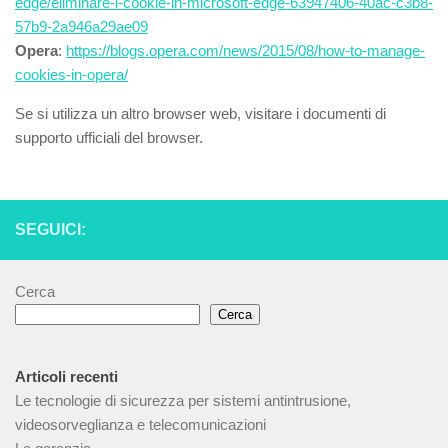
edge/eliminare-i-cookie-in-microsoft-edge-63947406-40ac-c3b8-
57b9-2a946a29ae09
Opera
:
https://blogs.opera.com/news/2015/08/how-to-manage-
cookies-in-opera/
Se si utilizza un altro browser web, visitare i documenti di
supporto ufficiali del browser.
SEGUICI:
Cerca
Cerca
Articoli recenti
Le tecnologie di sicurezza per sistemi antintrusione,
videosorveglianza e telecomunicazioni