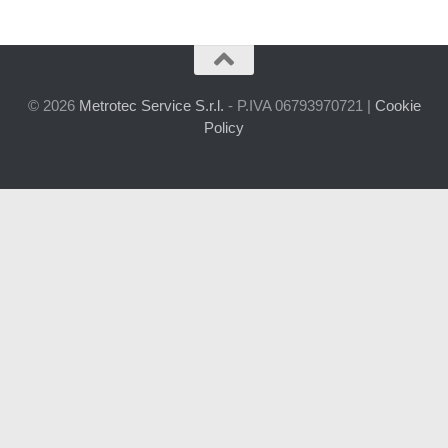
© 2026
Metrotec Service S.r.l.
- P.IVA 06793970721 |
Cookie
Policy