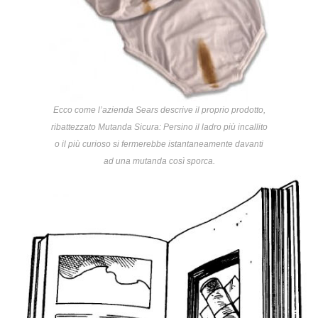
Ecco come l’azienda Sears descrive il proprio prodotto,
ribattezzato Mutanda Sicura: Persino il ladro più incallito
o il più curioso si fermerebbe istantaneamente davanti
ad una mutanda così sporca.