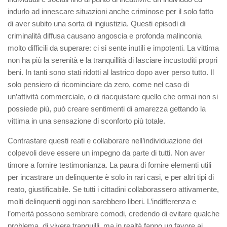
indurlo ad innescare situazioni anche criminose per il solo fatto
di aver subito una sorta di ingiustizia. Questi episodi di
criminalità diffusa causano angoscia e profonda malinconia
molto difficili da superare: ci si sente inutili e impotenti. La vittima
non ha più la serenità e la tranquillità di lasciare incustoditi propri
beni. In tanti sono stati ridotti al lastrico dopo aver perso tutto. Il
solo pensiero di ricominciare da zero, come nel caso di
un’attività commerciale, o di riacquistare quello che ormai non si
possiede più, può creare sentimenti di amarezza gettando la
vittima in una sensazione di sconforto più totale.
Contrastare questi reati e collaborare nell’individuazione dei
colpevoli deve essere un impegno da parte di tutti. Non aver
timore a fornire testimonianza. La paura di fornire elementi utili
per incastrare un delinquente è solo in rari casi, e per altri tipi di
reato, giustificabile. Se tutti i cittadini collaborassero attivamente,
molti delinquenti oggi non sarebbero liberi. L’indifferenza e
l’omertà possono sembrare comodi, credendo di evitare qualche
problema, di vivere tranquilli, ma in realtà fanno un favore ai